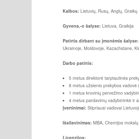
Kalbos:
Lietuvių, Rusų, Anglų, Graikų
Gyvena,-o šalyse:
Lietuva, Graikija
Patirtis dirbant su įmonėmis šalyse:
Ukrainoje, Moldovoje, Kazachstane, Kinij
Darbo patirtis:
5 metus direktorė tarptautinės pre
8 metus užsienio prekybos vadovė (a
1 metus krovinių pervežimo vadybini
4 metus pardavimų vadybininkė ir a
Įvertinimai:
Stipriausi vadovai Lietuvo
Išsilavinimas:
MBA, Chemijos mokslų b
Licenzijos: