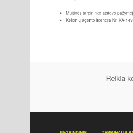
Muitinės tarpininko atstovo pažymė
Kelionių agento licencija Nr. KA-149
Reikia k
PAGRINDINIS
TERMINAI IR 