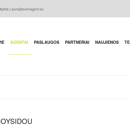
šykite Laura@eximagent.eu
IE
AGENTAI
PASLAUGOS
PARTNERIAI
NAUJIENOS
TE
MOYSIDOU