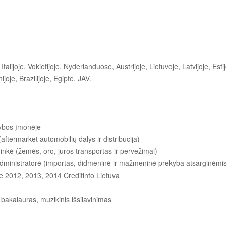
Italijoje, Vokietijoje, Nyderlanduose, Austrijoje, Lietuvoje, Latvijoje, Estij
oje, Brazilijoje, Egipte, JAV.
kybos įmonėje
ftermarket automobilių dalys ir distribucija)
nkė (žemės, oro, jūros transportas ir pervežimai)
dministratorė (importas, didmeninė ir mažmeninė prekyba atsarginėmis
je 2012, 2013, 2014 Creditinfo Lietuva
akalauras, muzikinis išsilavinimas