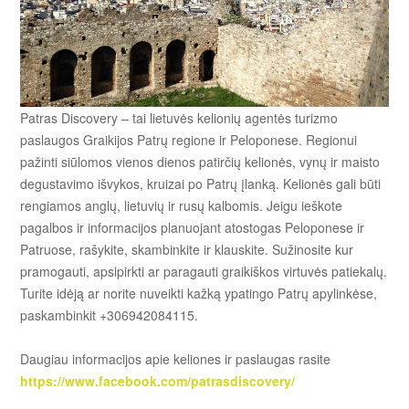
Patras Discovery – tai lietuvės kelionių agentės turizmo
paslaugos Graikijos Patrų regione ir Peloponese. Regionui
pažinti siūlomos vienos dienos patirčių kelionės, vynų ir maisto
degustavimo išvykos, kruizai po Patrų įlanką. Kelionės gali būti
rengiamos anglų, lietuvių ir rusų kalbomis. Jeigu ieškote
pagalbos ir informacijos planuojant atostogas Peloponese ir
Patruose, rašykite, skambinkite ir klauskite. Sužinosite kur
pramogauti, apsipirkti ar paragauti graikiškos virtuvės patiekalų.
Turite idėją ar norite nuveikti kažką ypatingo Patrų apylinkėse,
paskambinkit +306942084115.
Daugiau informacijos apie keliones ir paslaugas rasite
https://www.facebook.com/patrasdiscovery/